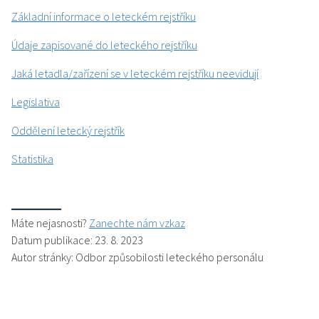
Základní informace o leteckém rejstříku
Údaje zapisované do leteckého rejstříku
Jaká letadla/zařízení se v leteckém rejstříku neevidují
Legislativa
Oddělení letecký rejstřík
Statistika
Máte nejasnosti?
Zanechte nám vzkaz
Datum publikace: 23. 8. 2023
Autor stránky: Odbor způsobilosti leteckého personálu