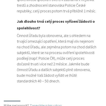
trestů a zhodnocení stanoviska Policie České
republiky; celý proces potom trvá přibližně 1 měsíc.
Jak dlouho trvá celý proces vyřízení žádosti o
spolehlivost?
Činnost Úřadu byla obnovena, ale s ohledem na
trvající omezující opatření, která mají vliv nejenom
na chod Úřadu, ale zejména potom na chod dalších
subjektů, které se na procesu ověření spolehlivosti
podílejí (např. Policie ČR), může celý proces
dočasně trvat i více než 2 měsíce. Jakmile bude
činnost Úřadu a dalších subjektů plně obnovena,
bude možné Vaši žádost vyřídit ve lhůtě
standardních 40 – 50 dnech.
Máte nejasnosti?
Zanechte nám vzkaz