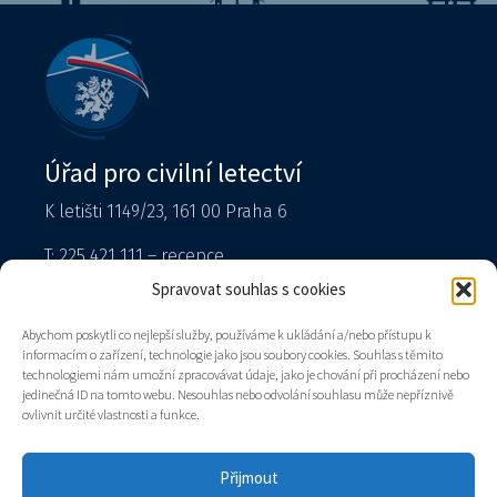
Úřad pro civilní letectví
K letišti 1149/23, 161 00 Praha 6
T: 225 421 111 – recepce
Tiskový mluvčí
Spravovat souhlas s cookies
podatelna@caa.gov.cz
Abychom poskytli co nejlepší služby, používáme k ukládání a/nebo přístupu k
informacím o zařízení, technologie jako jsou soubory cookies. Souhlas s těmito
Datová schránka: v8gaaz5
technologiemi nám umožní zpracovávat údaje, jako je chování při procházení nebo
jedinečná ID na tomto webu. Nesouhlas nebo odvolání souhlasu může nepříznivě
Úřad
ovlivnit určité vlastnosti a funkce.
Kontakty
Mapa stránek
Přijmout