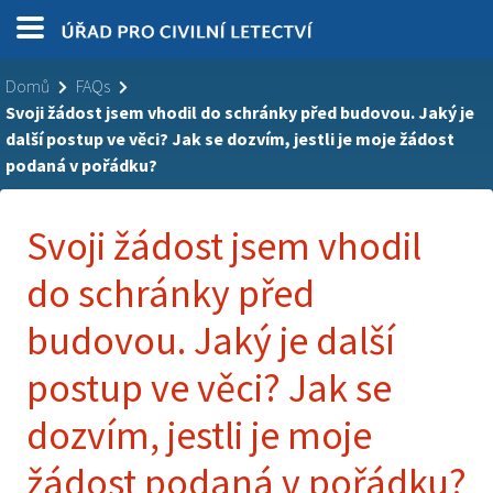
Domů
FAQs
Svoji žádost jsem vhodil do schránky před budovou. Jaký je
další postup ve věci? Jak se dozvím, jestli je moje žádost
podaná v pořádku?
Svoji žádost jsem vhodil
do schránky před
budovou. Jaký je další
postup ve věci? Jak se
dozvím, jestli je moje
žádost podaná v pořádku?