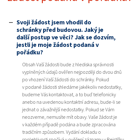
Svoji žádost jsem vhodil do
A
schránky před budovou. Jaký je
další postup ve věci? Jak se dozvím,
jestli je moje žádost podaná v
pořádku?
Obsah Vaší žádosti bude z hlediska správnosti
vyplněných údajů ověřen nejpozději do dvou dnů
po vhození Vaší žádosti do schránky. Pokud
v podané žádosti shledáme jakékoliv nedostatky,
budeme Vás kontaktovat, a to buď telefonicky
anebo na uvedenou kontaktní adresu, bude-li se
jednat o závažnější nedostatky. Pokud se Vám
neozveme, nemusíte mít obavy. Vaše žádost je
v každém případě podána a bude zpracována
tradičním způsobem. Vydání dokladu o
spolehlivosti spočívá v ověření záznamu v Rejstříku