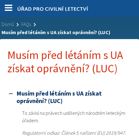
Domů
FAQs
Musím před létáním s UA získat oprávnění? (LUC)
Musím před létáním s UA
získat oprávnění? (LUC)
Musím před létáním s UA získat
A
oprávnění? (LUC)
To závisí na právech udělených národním leteckým
úřadem.
Regulatorní odkaz: Článek 5 nařízení (EU) 2019/947.