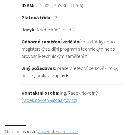
ID SM:
212.009 (ISoS 30111766).
Platová třída:
12
Jazyk:
A nebo ICAO level 4
Odborné zaměření vzdělání:
bakalářský nebo
magisterský studijní program s technickým nebo
provozně-technickým zaměřením
Jiný požadavek:
praxe v letectví celkově 4 roky,
řidičský průkaz skupiny B
Kontaktní osoba:
Ing. Radek Novotný
(
radek.novotny@caa.gov.cz
)
Máte nejasnosti?
Zanechte nám vzkaz