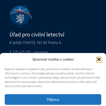
Úřad pro civilní letectví
K letišti 1149/23, 161 00 Praha 6
T: 225 421 111 – recepce
Tiskový mluvčí
Spravovat souhlas s cookies
podatelna@caa.gov.cz
Abychom poskytli co nejlepší služby, používáme k ukládání a/nebo přístupu k
informacím o zařízení, technologie jako jsou soubory cookies. Souhlas s těmito
Datová schránka: v8gaaz5
technologiemi nám umožní zpracovávat údaje, jako je chování při procházení nebo
jedinečná ID na tomto webu. Nesouhlas nebo odvolání souhlasu může nepříznivě
Úřad
ovlivnit určité vlastnosti a funkce.
Kontakty
Mapa stránek
Přijmout