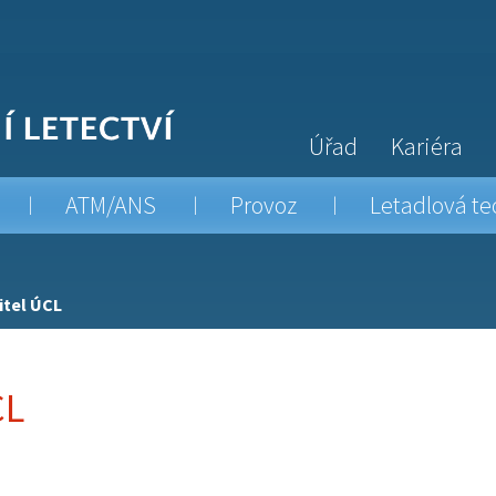
Úřad
Kariéra
ATM/ANS
Provoz
Letadlová te
itel ÚCL
CL