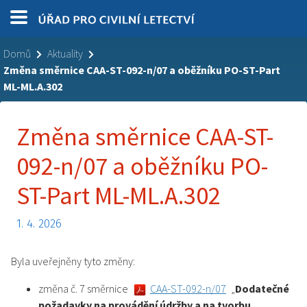
Domů
Aktuality
Změna směrnice CAA-ST-092-n/07 a oběžníku PO-ST-Part
ML-ML.A.302
Změna směrnice CAA-ST-
092-n/07 a oběžníku PO-
ST-Part ML-ML.A.302
1. 4. 2026
Byla uveřejněny tyto změny:
změna č. 7 směrnice
CAA-ST-092-n/07
„
Dodatečné
požadavky na provádění údržby a na tvorbu