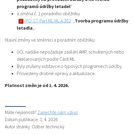
programů údržby letadel
“
a změna č. 1 poradního oběžníku
PO-ST-Part ML-ML.A.302
„
Tvorba programu údržby
letadla
„.
Hlavní změny ve směrnici a poradním oběžníku:
ÚCL nadále nepožaduje zasílání AMP, schválených nebo
deklarovaných podle Části ML.
Byly zrušeny odstavce o typových programech údržby.
Provedeny drobné opravy a aktualizace.
Platnost změn je od 1. 4. 2026.
Máte nejasnosti?
Zanechte nám vzkaz
Datum publikace: 1. 4. 2026
Autor stránky: Odbor technický