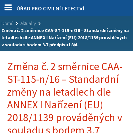
Domů
Aktuality
Změna č. 2 směrnice CAA-ST-115-n/16 – Standardní změny na
letadlech dle ANNEX I Nařízení (EU) 2018/1139 prováděných
v souladu s bodem 3.7 předpisu L8/A
Změna č. 2 směrnice CAA-
ST-115-n/16 – Standardní
změny na letadlech dle
ANNEX I Nařízení (EU)
2018/1139 prováděných v
souladu s bodem 3.7