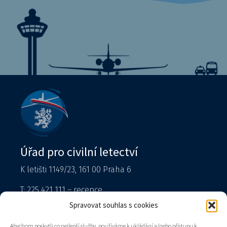
Úřad pro civilní letectví
K letišti 1149/23, 161 00 Praha 6
T: 225 421 111 – recepce
Tiskový mluvčí
Spravovat souhlas s cookies
podatelna@caa.gov.cz
Abychom poskytli co nejlepší služby, používáme k ukládání a/nebo přístupu k