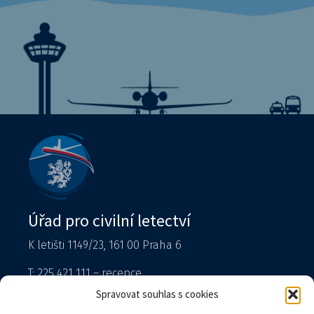
Úřad pro civilní letectví
K letišti 1149/23, 161 00 Praha 6
T: 225 421 111 – recepce
Tiskový mluvčí
Spravovat souhlas s cookies