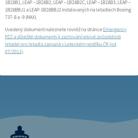
1B28B1, LEAP –1B28B2, LEAP –1B28B2C, LEAP –1B28B3, LEAP –
1B28BBJ1 a LEAP-1B28BBJ2 instalovaných na letadlech Boeing
737-8 a -9 (MAX).
Uvedený dokument naleznete rovněž na stránce
Emergency
PZZ a důležité dokumenty k zachování letové způsobilosti
letadel pro letadla zapsaná v Leteckém rejstříku ČR (od
07/2011)
.