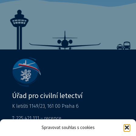
Úřad pro civilní letectví
K letišti 1149/23, 161 00 Praha 6
T: 225 421 111 – recepce
Tiskový mluvčí
Spravovat souhlas s cookies