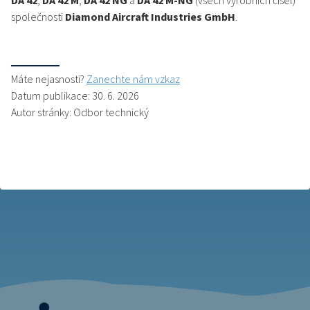
DA 42
,
DA 42 M
,
DA 42 NG
a
DA 42 M-NG
(všech výrobních čísel)
společnosti
Diamond Aircraft Industries GmbH
.
Máte nejasnosti?
Zanechte nám vzkaz
Datum publikace: 30. 6. 2026
Autor stránky: Odbor technický