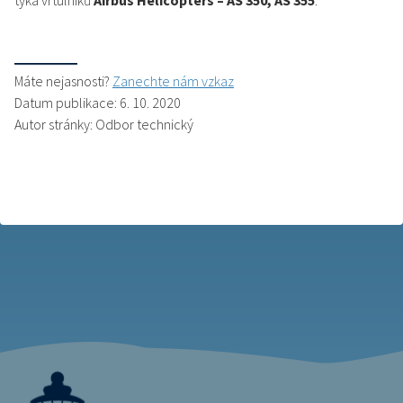
týká vrtulníků
Airbus Helicopters – AS 350, AS 355
.
Máte nejasnosti?
Zanechte nám vzkaz
Datum publikace: 6. 10. 2020
Autor stránky: Odbor technický