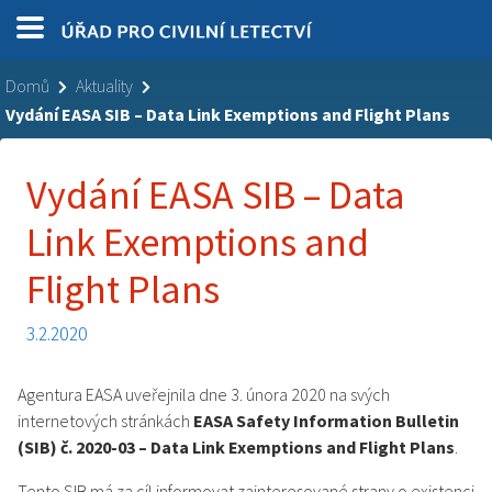
Domů
Aktuality
Vydání EASA SIB – Data Link Exemptions and Flight Plans
Vydání EASA SIB – Data
Link Exemptions and
Flight Plans
3.2.2020
Agentura EASA uveřejnila dne 3. února 2020 na svých
internetových stránkách
EASA Safety Information Bulletin
(SIB) č. 2020-03 – Data Link Exemptions and Flight Plans
.
Tento SIB má za cíl informovat zainteresované strany o existenci