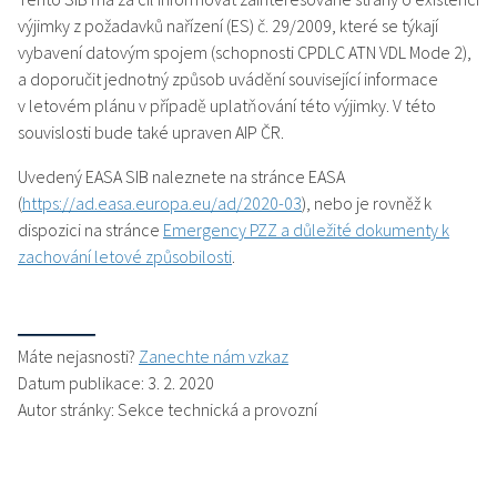
výjimky z požadavků nařízení (ES) č. 29/2009, které se týkají
vybavení datovým spojem (schopnosti CPDLC ATN VDL Mode 2),
a doporučit jednotný způsob uvádění související informace
v letovém plánu v případě uplatňování této výjimky. V této
souvislosti bude také upraven AIP ČR.
Uvedený EASA SIB naleznete na stránce EASA
(
https://ad.easa.europa.eu/ad/2020-03
), nebo je rovněž k
dispozici na stránce
Emergency PZZ a důležité dokumenty k
zachování letové způsobilosti
.
Máte nejasnosti?
Zanechte nám vzkaz
Datum publikace: 3. 2. 2020
Autor stránky: Sekce technická a provozní