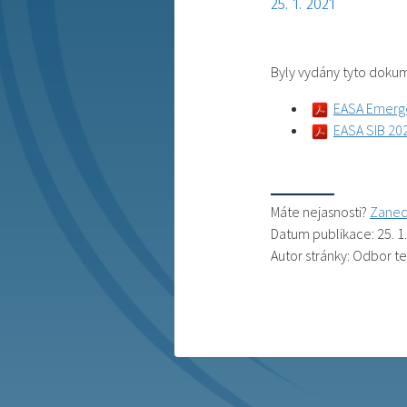
25. 1. 2021
Byly vydány tyto doku
EASA Emerg
EASA SIB 20
Máte nejasnosti?
Zanec
Datum publikace: 25. 1
Autor stránky: Odbor t