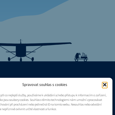
Spravovat souhlas s cookies
Mapa stránek
tli co nejlepší služby, používáme k ukládání a/nebo přístupu k informacím o zařízení,
Zásady cookies (EU)
ako jsou soubory cookies. Souhlas s těmito technologiemi nám umožní zpracovávat
e chování při procházení nebo jedinečná ID na tomto webu. Nesouhlas nebo odvolání
nepříznivě ovlivnit určité vlastnosti a funkce.