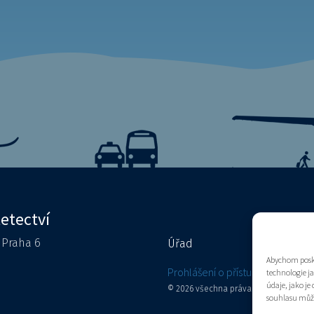
letectví
0 Praha 6
Úřad
Kontakty
Abychom posky
e
Prohlášení o přístupnosti
technologie j
údaje, jako j
© 2026 všechna práva vyhrazena
souhlasu může 