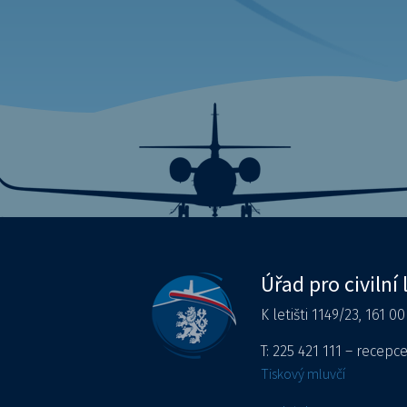
Úřad pro civilní 
K letišti 1149/23, 161 0
T: 225 421 111 – recepc
Tiskový mluvčí