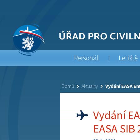
Personál
Letiště
Domů
Aktuality
Vydání EASA Em
Vydání EA
EASA SIB 