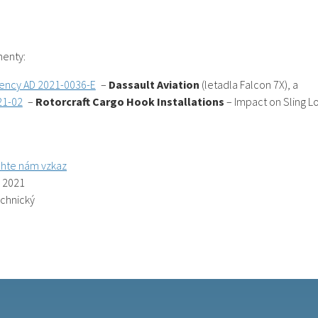
menty:
ency AD 2021-0036-E
–
Dassault Aviation
(letadla Falcon 7X), a
21-02
–
Rotorcraft Cargo Hook Installations
– Impact on Sling L
hte nám vzkaz
. 2021
echnický