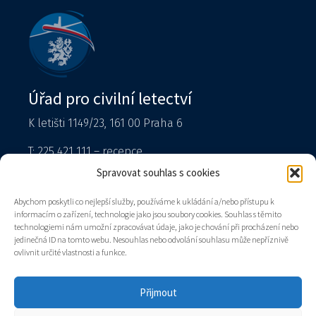
Úřad pro civilní letectví
K letišti 1149/23, 161 00 Praha 6
T: 225 421 111 – recepce
Tiskový mluvčí
Spravovat souhlas s cookies
podatelna@caa.gov.cz
Abychom poskytli co nejlepší služby, používáme k ukládání a/nebo přístupu k
informacím o zařízení, technologie jako jsou soubory cookies. Souhlas s těmito
Datová schránka: v8gaaz5
technologiemi nám umožní zpracovávat údaje, jako je chování při procházení nebo
jedinečná ID na tomto webu. Nesouhlas nebo odvolání souhlasu může nepříznivě
Úřad
ovlivnit určité vlastnosti a funkce.
Kontakty
Mapa stránek
Přijmout