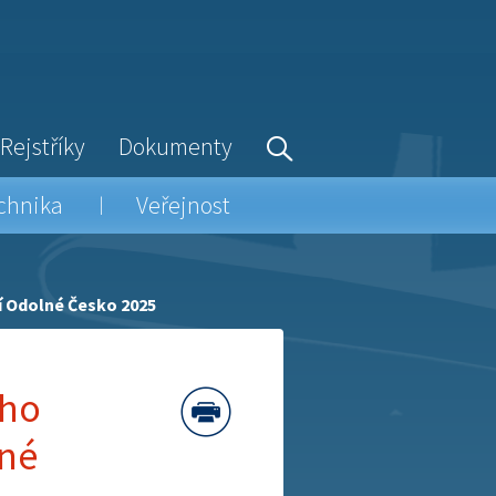
Rejstříky
Dokumenty
chnika
Veřejnost
ní Odolné Česko 2025
ého
lné