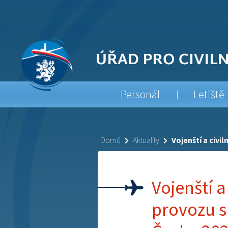
Personál
Letiště
Domů
Aktuality
Vojenští a civi
Vojenští a
provozu s