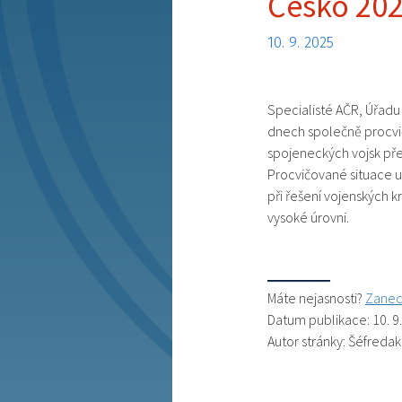
Česko 20
10. 9. 2025
Specialisté AČR, Úřadu 
dnech společně procvič
spojeneckých vojsk př
Procvičované situace u
při řešení vojenských k
vysoké úrovni.
Máte nejasnosti?
Zanec
Datum publikace: 10. 9
Autor stránky: Šéfredak