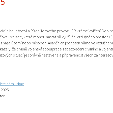
25
civilního letectví a Řízení letového provozu ČR v rámci cvičení Odol
ovali situace, které mohou nastat při využívání vzdušného prostoru Č
es naše území nebo působení Aliančních jednotek přímo ve vzdušném
kázaly, že civilně vojenská spolupráce zabezpečení civilního a voje
rizových situací je správně nastavena a připravenost všech zaintereso
hte nám vzkaz
. 2025
tor