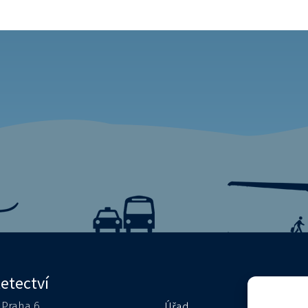
letectví
0 Praha 6
Úřad
Kontakty