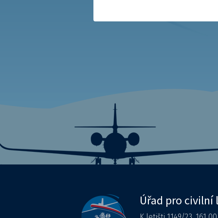
Úřad pro civilní 
K letišti 1149/23, 161 0