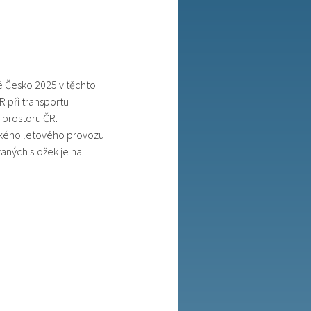
né Česko 2025 v těchto
R při transportu
 prostoru ČR.
nského letového provozu
vaných složek je na