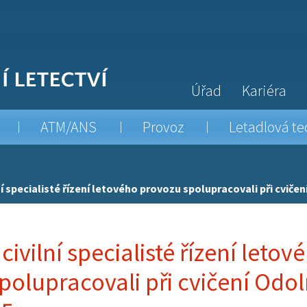
Úřad
Kariéra
ATM/ANS
Provoz
Letadlová te
lní specialisté řízení letového provozu spolupracovali při cviče
 civilní specialisté řízení letov
polupracovali při cvičení Odo