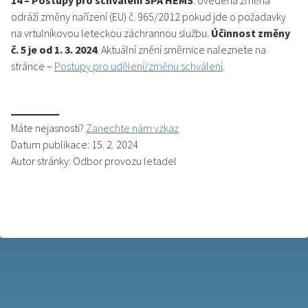
14 – Postupy pro schválení SPA HEMS
. Uvedená změna
odráží změny nařízení (EU) č. 965/2012 pokud jde o požadavky
na vrtulníkovou leteckou záchrannou službu.
Účinnost změny
č. 5 je od 1. 3. 2024
. Aktuální znění směrnice naleznete na
stránce –
Postupy pro udělení/změnu schválení
.
Máte nejasnosti?
Zanechte nám vzkaz
Datum publikace: 15. 2. 2024
Autor stránky: Odbor provozu letadel