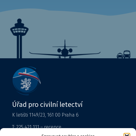
Úřad pro civilní letectví
K letišti 1149/23, 161 00 Praha 6
T: 225 421 111 – recepce
Tiskový mluvčí