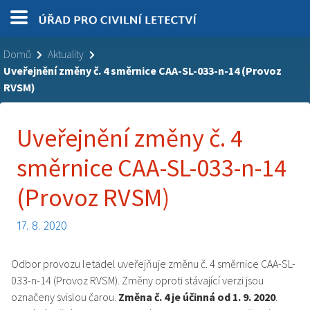
Domů
Aktuality
Uveřejnění změny č. 4 směrnice CAA-SL-033-n-14 (Provoz
RVSM)
Uveřejnění změny č. 4
směrnice CAA-SL-033-n-14
(Provoz RVSM)
17. 8. 2020
Odbor provozu letadel uveřejňuje změnu č. 4 směrnice CAA-SL-
033-n-14 (Provoz RVSM). Změny oproti stávající verzi jsou
označeny svislou čarou.
Změna č. 4 je účinná od 1. 9. 2020
.