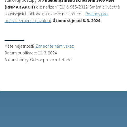
stanovují postupy pro
udělení/změnu schválení SPA-PBN
(RNP AR APCH)
dle nařízení (EU) č. 965/2012. Směrnici, včetně
souvisejících příloha naleznete na stránce –
Postupy pro
udělení/změnu schválení
.
Účinnost je od 8. 3. 2024
.
Máte nejasnosti?
Zanechte nám vzkaz
Datum publikace: 11. 3. 2024
Autor stránky: Odbor provozu letadel