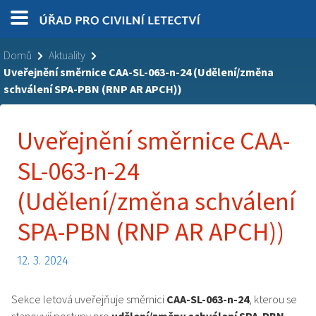
Domů
Aktuality
Uveřejnění směrnice CAA-SL-063-n-24 (Udělení/změna
schválení SPA-PBN (RNP AR APCH))
Uveřejnění směrnice CAA-
SL-063-n-24
(Udělení/změna schválení
SPA-PBN (RNP AR APCH))
12. 3. 2024
Sekce letová uveřejňuje směrnici
CAA-SL-063-n-24
, kterou se