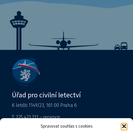
Úřad pro civilní letectví
K letišti 1149/23, 161 00 Praha 6
T: 225 421 111 – recepce
Tiskový mluvčí
Spravovat souhlas s cookies