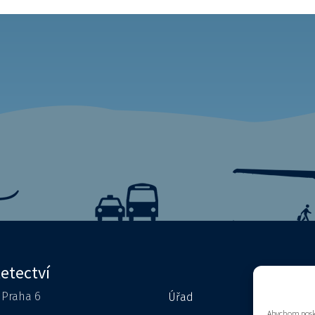
letectví
0 Praha 6
Úřad
Kontakty
Abychom posky