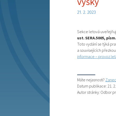
výšky
21. 2. 2023
Sekce letová uveřejňu
ust. SERA.5005, písm.
Toto vydání se týká pr
a souvisejících přezkou
informace – provoz le
Máte nejasnosti?
Zanec
Datum publikace: 21. 2
Autor stránky: Odbor p