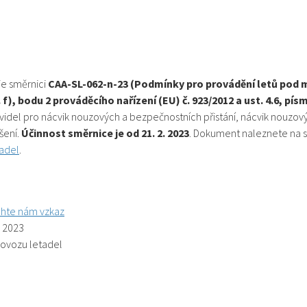
je směrnici
CAA-SL-062-n-23 (Podmínky pro provádění letů pod m
 f), bodu 2 prováděcího nařízení (EU) č. 923/2012 a ust. 4.6, písm
avidel pro nácvik nouzových a bezpečnostních přistání, nácvik nouzový
šení.
Účinnost směrnice je od 21. 2. 2023
. Dokument naleznete na 
tadel
.
hte nám vzkaz
. 2023
rovozu letadel