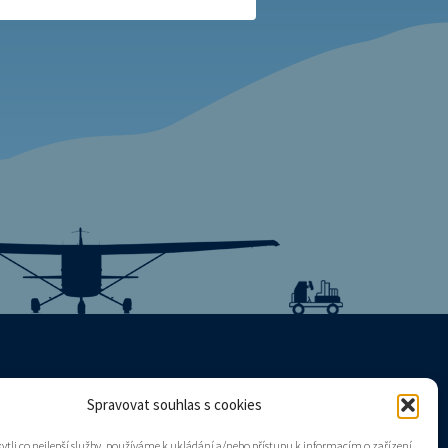
Spravovat souhlas s cookies
Mapa stránek
tli co nejlepší služby, používáme k ukládání a/nebo přístupu k informacím o zařízení,