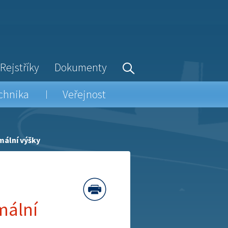
Rejstříky
Dokumenty
chnika
Veřejnost
mální výšky
mální