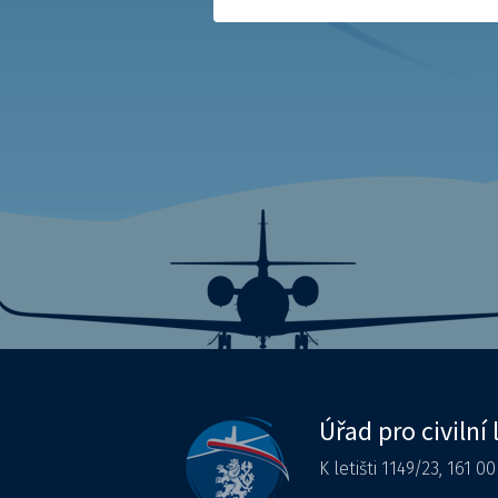
Úřad pro civilní 
K letišti 1149/23, 161 0