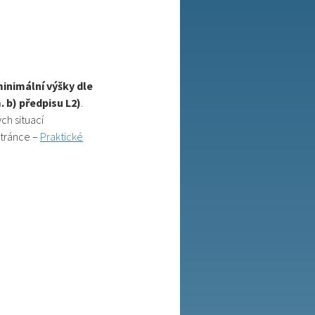
inimální výšky dle
. b) předpisu L2)
.
ch situací
stránce –
Praktické