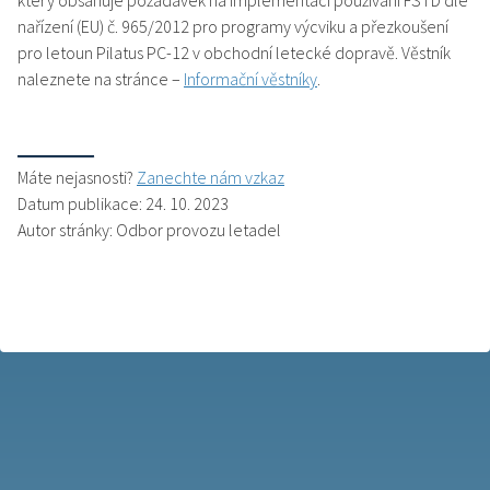
který obsahuje požadavek na implementaci používaní FSTD dle
nařízení (EU) č. 965/2012 pro programy výcviku a přezkoušení
pro letoun Pilatus PC-12 v obchodní letecké dopravě. Věstník
naleznete na stránce –
Informační věstníky
.
Máte nejasnosti?
Zanechte nám vzkaz
Datum publikace: 24. 10. 2023
Autor stránky: Odbor provozu letadel