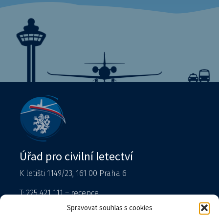
Úřad pro civilní letectví
K letišti 1149/23, 161 00 Praha 6
T: 225 421 111 – recepce
Tiskový mluvčí
Spravovat souhlas s cookies