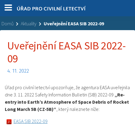
Domů
Aktuality
Uveřejnění EASA SIB 2022-09
Uveřejnění EASA SIB 2022-
09
4. 11. 2022
Úřad pro civilní letectví upozorňuje, že agentura EASA uveřejnila
dne 3. 11. 2022 Safety Information Bulletin (SIB) 2022-09
„Re‐
entry into Earth’s Atmosphere of Space Debris of Rocket
Long March 5B (CZ‐5B)“
, který naleznete níže:
EASA SIB 2022-09