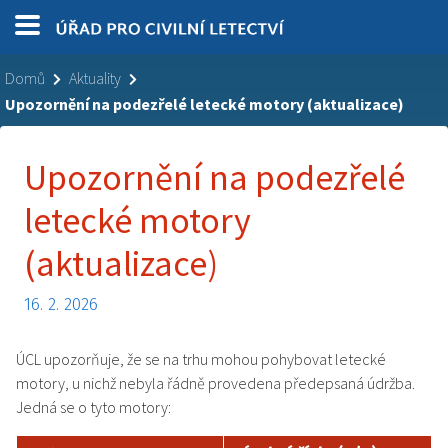
Domů
Aktuality
Upozornění na podezřelé letecké motory (aktualizace)
Upozornění na podezřelé
letecké motory
(aktualizace)
16. 2. 2026
ÚCL upozorňuje, že se na trhu mohou pohybovat letecké
motory, u nichž nebyla řádně provedena předepsaná údržba.
Jedná se o tyto motory: