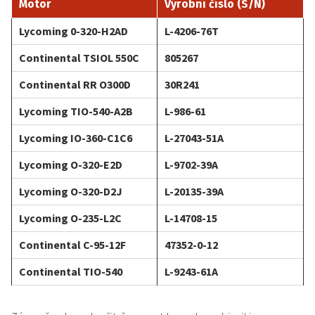
Motor
Výrobní číslo
(S/N)
Lycoming 0-320-H2AD
L-4206-76T
Continental TSIOL 550C
805267
Continental RR O300D
30R241
Lycoming TIO-540-A2B
L-986-61
Lycoming IO-360-C1C6
L-27043-51A
Lycoming O-320-E2D
L-9702-39A
Lycoming O-320-D2J
L-20135-39A
Lycoming O-235-L2C
L-14708-15
Continental C-95-12F
47352-0-12
Continental TIO-540
L-9243-61A