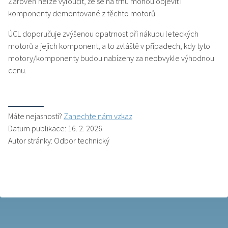
Zároveň nelze vyloučit, že se na trhu mohou objevit i
komponenty demontované z těchto motorů.
ÚCL doporučuje zvýšenou opatrnost při nákupu leteckých
motorů a jejich komponent, a to zvláště v případech, kdy tyto
motory/komponenty budou nabízeny za neobvykle výhodnou
cenu.
Máte nejasnosti?
Zanechte nám vzkaz
Datum publikace: 16. 2. 2026
Autor stránky: Odbor technický