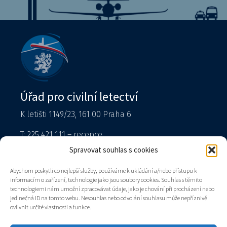
Úřad pro civilní letectví
K letišti 1149/23, 161 00 Praha 6
T: 225 421 111 – recepce
Tiskový mluvčí
Spravovat souhlas s cookies
podatelna@caa.gov.cz
Abychom poskytli co nejlepší služby, používáme k ukládání a/nebo přístupu k
informacím o zařízení, technologie jako jsou soubory cookies. Souhlas s těmito
Datová schránka: v8gaaz5
technologiemi nám umožní zpracovávat údaje, jako je chování při procházení nebo
jedinečná ID na tomto webu. Nesouhlas nebo odvolání souhlasu může nepříznivě
Úřad
ovlivnit určité vlastnosti a funkce.
Kontakty