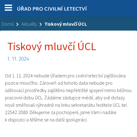
Domů
Aktuality
Tiskový mluvčí ÚCL
Tiskový mluvčí ÚCL
1. 11. 2024
Od 1. 11. 2024 nebude Úřadem pro civilní letectví zajišťována
pozice mluvčího. Zároveň od tohoto data nebude pro
sdělovací prostředky zajištěno nepřetržité spojení mimo běžnou
pracovní dobu ÚCL. Žádáme zástupce médií, aby své dotazy
nově směřovali výhradně na linku sekretariátu ředitele ÚCL tel.
22542 2080. Děkujeme za pochopení, jsme Vám i nadále
k dispozici a těšíme se na další spolupráci.