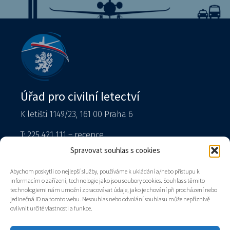
Úřad pro civilní letectví
K letišti 1149/23, 161 00 Praha 6
T: 225 421 111 – recepce
Tiskový mluvčí
Spravovat souhlas s cookies
podatelna@caa.gov.cz
Abychom poskytli co nejlepší služby, používáme k ukládání a/nebo přístupu k
informacím o zařízení, technologie jako jsou soubory cookies. Souhlas s těmito
Datová schránka: v8gaaz5
technologiemi nám umožní zpracovávat údaje, jako je chování při procházení nebo
jedinečná ID na tomto webu. Nesouhlas nebo odvolání souhlasu může nepříznivě
Úřad
ovlivnit určité vlastnosti a funkce.
Kontakty