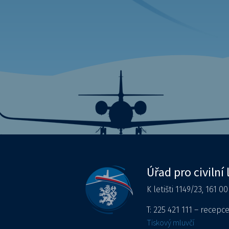
Úřad pro civilní 
K letišti 1149/23, 161 0
T: 225 421 111 – recepc
Tiskový mluvčí