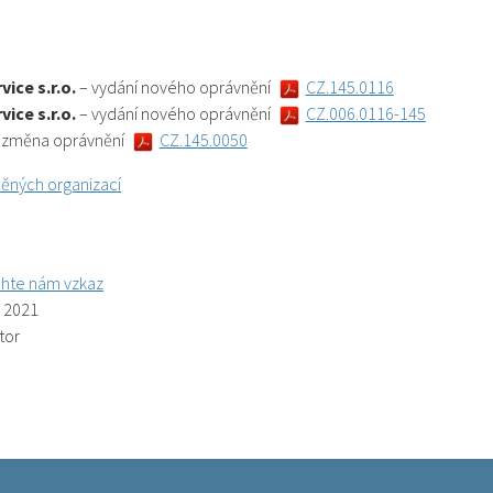
vice s.r.o.
– vydání nového oprávnění
CZ.145.0116
vice s.r.o.
– vydání nového oprávnění
CZ.006.0116-145
 změna oprávnění
CZ.145.0050
ěných organizací
hte nám vzkaz
. 2021
tor