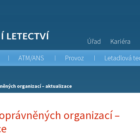
Úřad
Kariéra
ATM/ANS
Provoz
Letadlová te
ěných organizací – aktualizace
právněných organizací –
ce