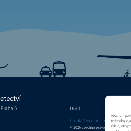
letectví
0 Praha 6
Úřad
Kontakty
Abychom posky
e
Prohlášení o přístupnosti
technologie j
údaje, jako j
© 2026 všechna práva vyhrazena