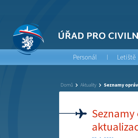
Personál
Letiště
Domů
Aktuality
Seznamy oprávn
Seznamy o
aktualiza