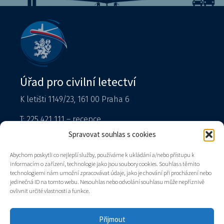
Úřad pro civilní letectví
K letišti 1149/23, 161 00 Praha 6
T: 225 421 111 – recepce
Tiskový mluvčí
Spravovat souhlas s cookies
podatelna@caa.gov.cz
Abychom poskytli co nejlepší služby, používáme k ukládání a/nebo přístupu k
informacím o zařízení, technologie jako jsou soubory cookies. Souhlas s těmito
Datová schránka: v8gaaz5
technologiemi nám umožní zpracovávat údaje, jako je chování při procházení nebo
jedinečná ID na tomto webu. Nesouhlas nebo odvolání souhlasu může nepříznivě
Úřad
ovlivnit určité vlastnosti a funkce.
Kontakty
Mapa stránek
Přijmout