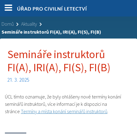
Domů
Aktuality
Semináře instruktorů FI(A), IRI(A), FI(S), FI(B)
Semináře instruktorů
FI(A), IRI(A), FI(S), FI(B)
21. 3. 2025
ÚCL tímto oznamuje, že byly ohlášeny nové termíny konání
seminářů instruktorů, více informací je k dispozici na
stránce
Termíny a místa konání seminářů instruktorů
.