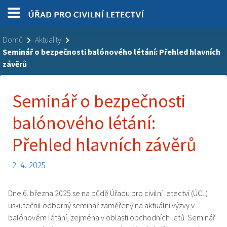
Domů
Aktuality
Seminář o bezpečnosti balónového létání: Přehled hlavních
závěrů
Seminář o bezpečnosti
balónového létání:
Přehled hlavních závěrů
2. 4. 2025
Dne 6. března 2025 se na půdě Úřadu pro civilní letectví (ÚCL)
uskutečnil odborný seminář zaměřený na aktuální výzvy v
balónovém létání, zejména v oblasti obchodních letů. Seminář