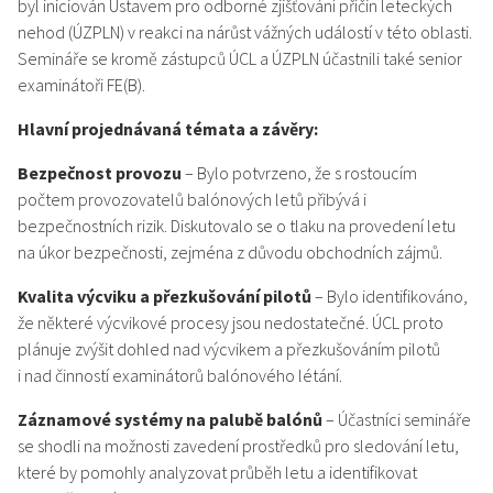
byl iniciován Ústavem pro odborné zjišťování příčin leteckých
nehod (ÚZPLN) v reakci na nárůst vážných událostí v této oblasti.
Semináře se kromě zástupců ÚCL a ÚZPLN účastnili také senior
examinátoři FE(B).
Hlavní projednávaná témata a závěry:
Bezpečnost provozu
– Bylo potvrzeno, že s rostoucím
počtem provozovatelů balónových letů přibývá i
bezpečnostních rizik. Diskutovalo se o tlaku na provedení letu
na úkor bezpečnosti, zejména z důvodu obchodních zájmů.
Kvalita výcviku a přezkušování pilotů
– Bylo identifikováno,
že některé výcvikové procesy jsou nedostatečné. ÚCL proto
plánuje zvýšit dohled nad výcvikem a přezkušováním pilotů
i nad činností examinátorů balónového létání.
Záznamové systémy na palubě balónů
– Účastníci semináře
se shodli na možnosti zavedení prostředků pro sledování letu,
které by pomohly analyzovat průběh letu a identifikovat