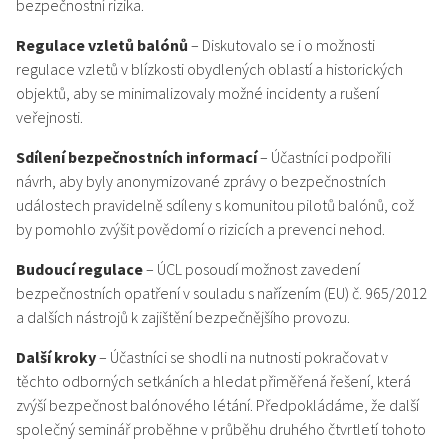
bezpečnostní rizika.
Regulace vzletů balónů
– Diskutovalo se i o možnosti
regulace vzletů v blízkosti obydlených oblastí a historických
objektů, aby se minimalizovaly možné incidenty a rušení
veřejnosti.
Sdílení bezpečnostních informací
– Účastníci podpořili
návrh, aby byly anonymizované zprávy o bezpečnostních
událostech pravidelně sdíleny s komunitou pilotů balónů, což
by pomohlo zvýšit povědomí o rizicích a prevenci nehod.
Budoucí regulace
– ÚCL posoudí možnost zavedení
bezpečnostních opatření v souladu s nařízením (EU) č. 965/2012
a dalších nástrojů k zajištění bezpečnějšího provozu.
Další kroky
– Účastníci se shodli na nutnosti pokračovat v
těchto odborných setkáních a hledat přiměřená řešení, která
zvýší bezpečnost balónového létání. Předpokládáme, že další
společný seminář proběhne v průběhu druhého čtvrtletí tohoto