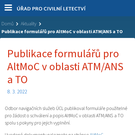
Domů
Aktuality
Publikace formulářů pro AltMoC v oblasti ATM/ANS a TO
Publikace formulářů pro
AltMoC v oblasti ATM/ANS
a TO
8. 3. 2022
Odbor navigačních služeb ÚCL publikoval formuláře použitelné
pro žádost o schválení a popis AltMoC v oblasti ATM/ANS a TO
spolu s pokyny pro jejich vyplnění.
Uvedené dokumenty naleznete na stránce
AltMoC
.