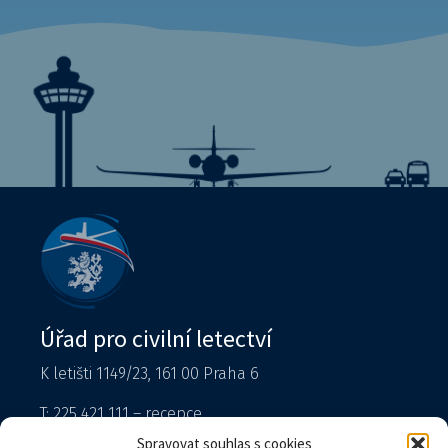
Úřad pro civilní letectví
K letišti 1149/23, 161 00 Praha 6
T: 225 421 111 – recepce
Tiskový mluvčí
Spravovat souhlas s cookies