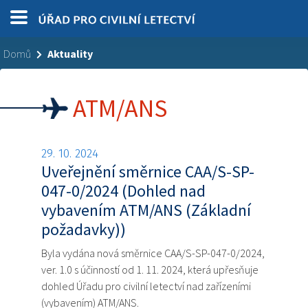
Domů
Aktuality
ATM/ANS
29. 10. 2024
Uveřejnění směrnice CAA/S-SP-
047-0/2024 (Dohled nad
vybavením ATM/ANS (Základní
požadavky))
Byla vydána nová směrnice CAA/S-SP-047-0/2024,
ver. 1.0 s účinností od 1. 11. 2024, která upřesňuje
dohled Úřadu pro civilní letectví nad zařízeními
(vybavením) ATM/ANS.