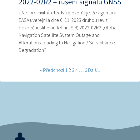
2022-02R2 – rušení signálu GNSS
Úřad pro civilní letectví upozorňuje, že agentura
EASA uveřejnila dne 6. 11. 2023 druhou revizi
bezpečnostího bulletinu (SIB) 2022-02R2 „Global
Navigation Satellite System Outage and
Alterations Leading to Navigation / Surveillance
Degradation“.
« Předchozí
1
2
3
4
…
6
Další »