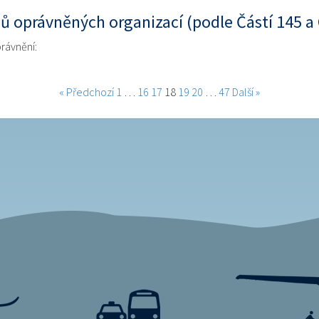
ů oprávněných organizací (podle Částí 145 
rávnění:
« Předchozí
1
…
16
17
18
19
20
…
47
Další »