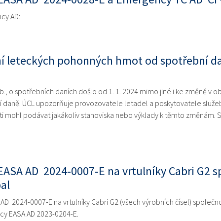
cy AD:
 leteckých pohonných hmot od spotřební dan
., o spotřebních daních došlo od 1. 1. 2024 mimo jiné i ke změně v o
daně. ÚCL upozorňuje provozovatele letadel a poskytovatele služeb
ti mohl podávat jakákoliv stanoviska nebo výklady k těmto změnám. 
ASA AD 2024-0007-E na vrtulníky Cabri G2 s
al
D 2024-0007-E na vrtulníky Cabri G2 (všech výrobních čísel) společ
cy EASA AD 2023-0204-E.