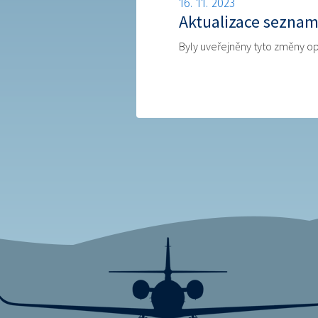
16. 11. 2023
Aktualizace seznam
Byly uveřejněny tyto změny op