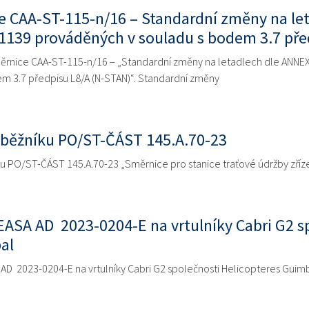
e CAA-ST-115-n/16 – Standardní změny na let
/1139 prováděných v souladu s bodem 3.7 pře
ěrnice CAA-ST-115-n/16 – „Standardní změny na letadlech dle ANNEX 
m 3.7 předpisu L8/A (N-STAN)“. Standardní změny
běžníku PO/ST-ČÁST 145.A.70-23
PO/ST-ČÁST 145.A.70-23 „Směrnice pro stanice traťové údržby zřízen
ASA AD 2023-0204-E na vrtulníky Cabri G2 s
al
 2023-0204-E na vrtulníky Cabri G2 společnosti Helicopteres Guimba