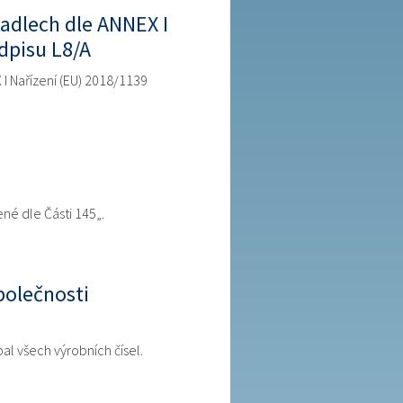
adlech dle ANNEX I
dpisu L8/A
I Nařízení (EU) 2018/1139
é dle Části 145„.
polečnosti
l všech výrobních čísel.