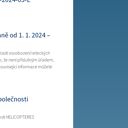
ě od 1. 1. 2024 –
blasti osvobození leteckých
, že není příslušným úřadem,
Související informace můžete
polečnosti
nosti HELICOPTERES