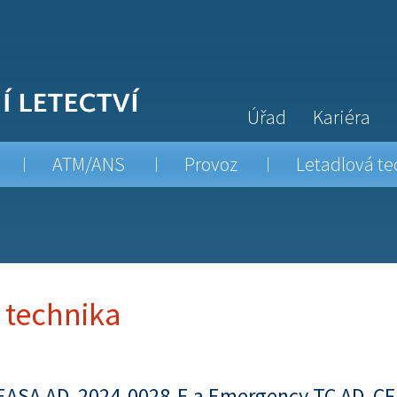
Úřad
Kariéra
ATM/ANS
Provoz
Letadlová te
 technika
EASA AD 2024-0028-E a Emergency TC AD CF