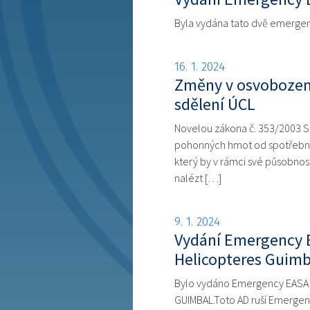
Byla vydána tato dvě emergen
16. 1. 2024
Změny v osvobození
sdělení ÚCL
Novelou zákona č. 353/2003 Sb
pohonných hmot od spotřební 
který by v rámci své působnos
nalézt […]
9. 1. 2024
Vydání Emergency E
Helicopteres Guimb
Bylo vydáno Emergency EASA A
GUIMBAL.Toto AD ruší Emergen