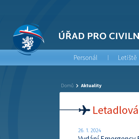
Personál
Letiště
Domů
Aktuality
Letadlová
26. 1. 2024
Vydání Emergency 