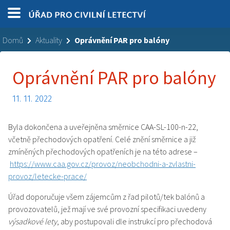
Domů
Aktuality
Oprávnění PAR pro balóny
Oprávnění PAR pro balóny
11. 11. 2022
Byla dokončena a uveřejněna směrnice CAA-SL-100-n-22,
včetně přechodových opatření. Celé znění směrnice a již
zmíněných přechodových opatřeních je na této adrese –
https://www.caa.gov.cz/provoz/neobchodni-a-zvlastni-
provoz/letecke-prace/
Úřad doporučuje všem zájemcům z řad pilotů/tek balónů a
provozovatelů, jež mají ve své provozní specifikaci uvedeny
výsadkové lety
, aby postupovali dle instrukcí pro přechodová