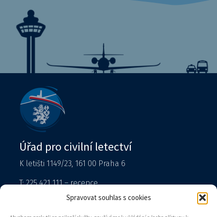
Úřad pro civilní letectví
K letišti 1149/23, 161 00 Praha 6
T: 225 421 111 – recepce
Tiskový mluvčí
Spravovat souhlas s cookies
podatelna@caa.gov.cz