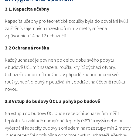
3.1. Kapacita učebny
Kapacita učebny pro teoretické zkoušky byla do odvolání kvůli
zajištění vzájemných rozestupů min. 2 metry snížena
z původních 14 na 12 uchazečů.
3.2 Ochranná rouška
Každý uchazeč je povinen po celou dobu svého pobytu
v budově ÚCL mít nasazenu roušku kryjící dýchací otvory.
Uchazeči budou mít možnost v případě znehodnocení své
roušky, např. dlouhým používáním, obdržet na účebně roušku
novou.
3.3 Vstup do budovy ÚCL a pohyb po budově
Na vstupu do budovy ÚCLbude recepční uchazečům měřit
teplotu. Na základě naměřené teploty (38°C a vyšší) nebo při
vyčerpání kapacity budovy s ohledem na rozestupy min 2 metry
bude recepční oprávněna odmítnout vstup uchazeči. Všechny