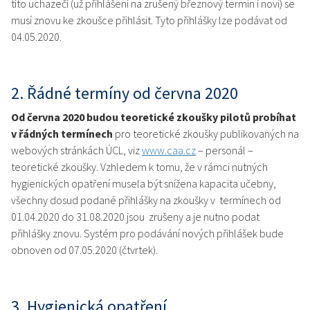
tito uchazeči (už přihlášení na zrušený březnový termín i noví) se
musí znovu ke zkoušce přihlásit. Tyto přihlášky lze podávat od
04.05.2020.
2. Řádné termíny od června 2020
Od června 2020 budou teoretické zkoušky pilotů probíhat
v řádných termínech
pro teoretické zkoušky publikovaných na
webových stránkách ÚCL, viz
www.caa.cz
– personál –
teoretické zkoušky. Vzhledem k tomu, že v rámci nutných
hygienických opatření musela být snížena kapacita učebny,
všechny dosud podané přihlášky na zkoušky v termínech od
01.04.2020 do 31.08.2020 jsou zrušeny a je nutno podat
přihlášky znovu. Systém pro podávání nových přihlášek bude
obnoven od 07.05.2020 (čtvrtek).
3. Hygienická opatření