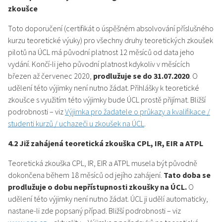
zkoušce
Toto doporučení (certifikát o úspěšném absolvování příslušného
kurzu teoretické výuky) pro všechny druhy teoretických zkoušek
pilotů na ÚCL má původní platnost 12 měsíců od data jeho
vydání. Končí-li jeho původní platnost kdykoliv v měsících
březen až červenec 2020,
prodlužuje se do 31.07.2020
. O
udělení této výjimky není nutno žádat. Přihlášky k teoretické
zkoušce s využitím této výjimky bude ÚCL prostě přijímat. Bližší
podrobnosti – viz
Výjimka pro žadatele o průkazy a kvalifikace /
studenti kurzů / uchazeči u zkoušek na ÚCL
.
4.2 Již zahájená teoretická zkouška CPL, IR, EIR a ATPL
Teoretická zkouška CPL, IR, EIR a ATPL musela být původně
dokončena během 18 měsíců od jejího zahájení.
Tato doba se
prodlužuje o dobu nepřístupnosti zkoušky na ÚCL.
O
udělení této výjimky není nutno žádat. ÚCL ji udělí automaticky,
nastane-li zde popsaný případ. Bližší podrobnosti – viz