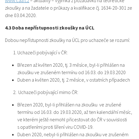
www.caa.cz
– aktuality – Výjimka z požadavků na teoretické
zkoušky a na žadatele o průkazy a kvalifikace čj. 1634-20-301 ze
dne 03.04.2020.
4.3 Doba nepřístupnosti zkoušky na ÚCL
Dobou nepřístupnosti zkoušky na ÚCL pro uchazeče se rozumí:
Uchazeči pobývající v ČR:
Březen až květen 2020, tj. 3 měsíce, byl-li přihlášen na
zkoušku ve zrušeném termínu od 16.03. do 19.03.2020
Duben a květen 2020, tj. 2 měsíce, v ostatních případech
Uchazeči pobývající mimo ČR:
Březen 2020, byl-li přihlášen na zkoušku ve zrušené
termínu od 16.03. do 19.03.2020, až ten kalendářní měsíc,
ve kterém ještě nemohl přicestovat do ČR v souvislosti
s opatřeními proti šíření viru COVID-19.
Duben 2020, nebyl-li přihlášen na zkoušku ve zrušeném