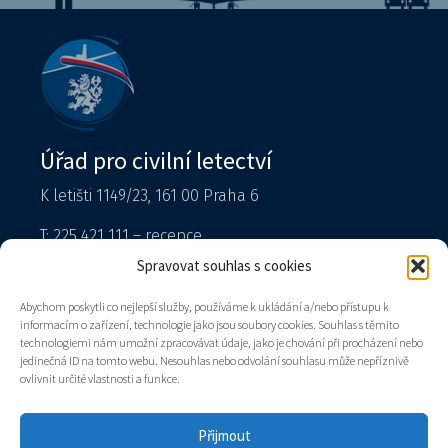
Úřad pro civilní letectví
K letišti 1149/23, 161 00 Praha 6
T: 225 421 111 – recepce
Tiskový mluvčí
Spravovat souhlas s cookies
podatelna@caa.gov.cz
Abychom poskytli co nejlepší služby, používáme k ukládání a/nebo přístupu k
informacím o zařízení, technologie jako jsou soubory cookies. Souhlas s těmito
Datová schránka: v8gaaz5
technologiemi nám umožní zpracovávat údaje, jako je chování při procházení nebo
jedinečná ID na tomto webu. Nesouhlas nebo odvolání souhlasu může nepříznivě
Úřad
ovlivnit určité vlastnosti a funkce.
Kontakty
Mapa stránek
Přijmout