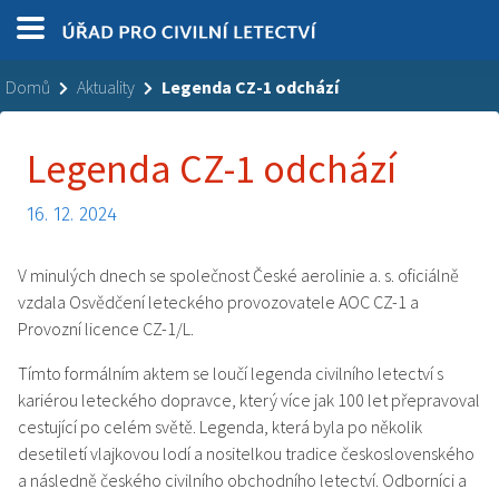
Domů
Aktuality
Legenda CZ-1 odchází
Legenda CZ-1 odchází
16. 12. 2024
V minulých dnech se společnost České aerolinie a. s. oficiálně
vzdala Osvědčení leteckého provozovatele AOC CZ-1 a
Provozní licence CZ-1/L.
Tímto formálním aktem se loučí legenda civilního letectví s
kariérou leteckého dopravce, který více jak 100 let přepravoval
cestující po celém světě. Legenda, která byla po několik
desetiletí vlajkovou lodí a nositelkou tradice československého
a následně českého civilního obchodního letectví. Odborníci a