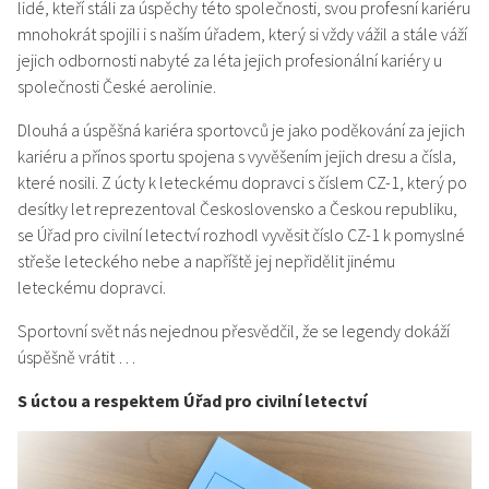
lidé, kteří stáli za úspěchy této společnosti, svou profesní kariéru
mnohokrát spojili i s naším úřadem, který si vždy vážil a stále váží
jejich odbornosti nabyté za léta jejich profesionální kariéry u
společnosti České aerolinie.
Dlouhá a úspěšná kariéra sportovců je jako poděkování za jejich
kariéru a přínos sportu spojena s vyvěšením jejich dresu a čísla,
které nosili. Z úcty k leteckému dopravci s číslem CZ-1, který po
desítky let reprezentoval Československo a Českou republiku,
se Úřad pro civilní letectví rozhodl vyvěsit číslo CZ-1 k pomyslné
střeše leteckého nebe a napříště jej nepřidělit jinému
leteckému dopravci.
Sportovní svět nás nejednou přesvědčil, že se legendy dokáží
úspěšně vrátit …
S úctou a respektem Úřad pro civilní letectví