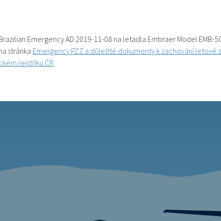
 Brazilian Emergency AD 2019-11-08 na letadla Embraer Model EMB-50
na stránka
Emergency PZZ a důležité dokumenty k zachování letové zp
ckém rejstříku ČR
.