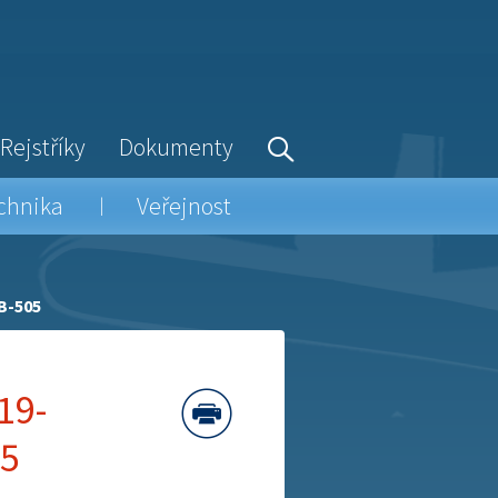
Rejstříky
Dokumenty
chnika
Veřejnost
B-505
19-
05