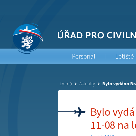
Personál
Letiště
Domů
Aktuality
Bylo vydáno Br
Bylo vydá
11-08 na 