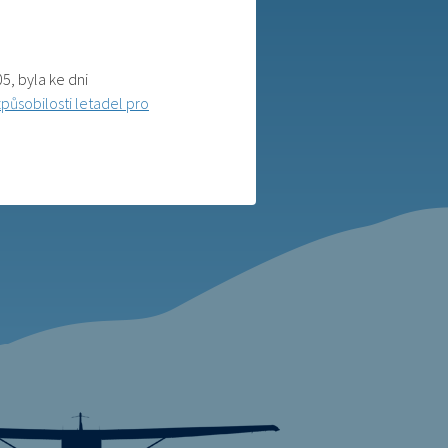
5, byla ke dni
ůsobilosti letadel pro