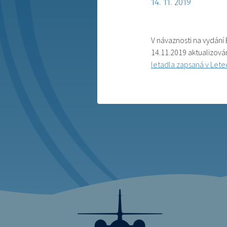
14. 11. 2019
V návaznosti na vydání
14.11.2019 aktualizová
letadla zapsaná v Lete