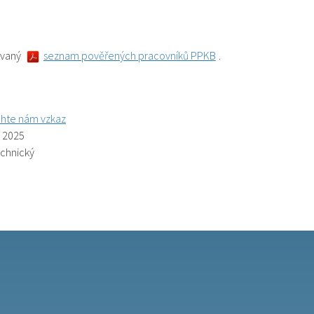
ovaný
seznam pověřených pracovníků PPKB
.
hte nám vzkaz
. 2025
echnický