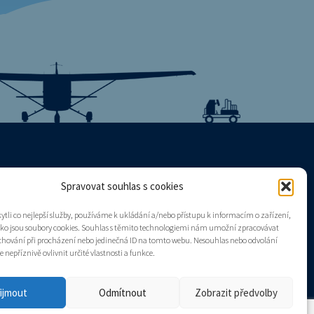
Spravovat souhlas s cookies
Mapa stránek
tli co nejlepší služby, používáme k ukládání a/nebo přístupu k informacím o zařízení,
Zásady cookies (EU)
ako jsou soubory cookies. Souhlas s těmito technologiemi nám umožní zpracovávat
e chování při procházení nebo jedinečná ID na tomto webu. Nesouhlas nebo odvolání
nepříznivě ovlivnit určité vlastnosti a funkce.
ijmout
Odmítnout
Zobrazit předvolby