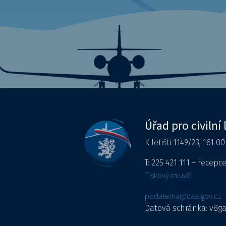
Úřad pro civilní 
K letišti 1149/23, 161 0
T: 225 421 111 – recepc
Tiskový mluvčí
podatelna@caa.gov.cz
Datová schránka: v8g