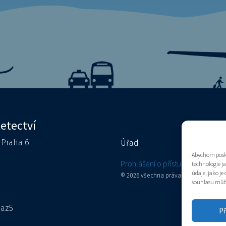
letectví
0 Praha 6
Úřad
Kontakty
Abychom posky
e
Prohlášení o přístupnosti
technologie j
údaje, jako j
© 2026 všechna práva vyhrazena
souhlasu může 
aaz5
Př