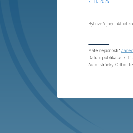
7. 11. 2025
Byl uveřejněn aktualiz
Máte nejasnosti?
Zanec
Datum publikace: 7. 11
Autor stránky: Odbor t