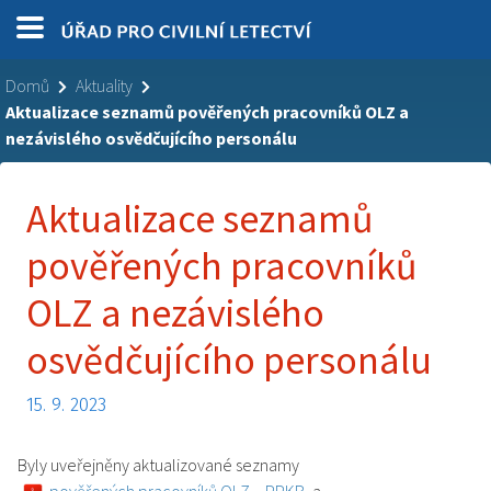
Domů
Aktuality
Aktualizace seznamů pověřených pracovníků OLZ a
nezávislého osvědčujícího personálu
Aktualizace seznamů
pověřených pracovníků
OLZ a nezávislého
osvědčujícího personálu
15. 9. 2023
Byly uveřejněny aktualizované seznamy