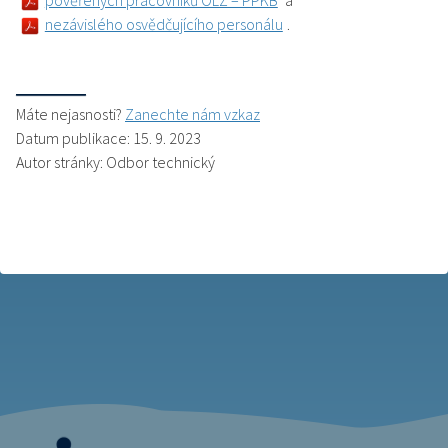
pověřených pracovníků OLZ – PPKB
a
nezávislého osvědčujícího personálu
.
Máte nejasnosti?
Zanechte nám vzkaz
Datum publikace: 15. 9. 2023
Autor stránky: Odbor technický