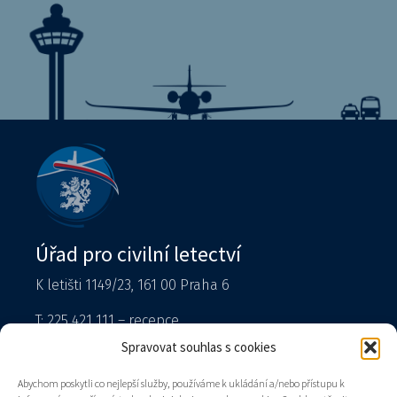
Úřad pro civilní letectví
K letišti 1149/23, 161 00 Praha 6
T: 225 421 111 – recepce
Tiskový mluvčí
Spravovat souhlas s cookies
podatelna@caa.gov.cz
Abychom poskytli co nejlepší služby, používáme k ukládání a/nebo přístupu k