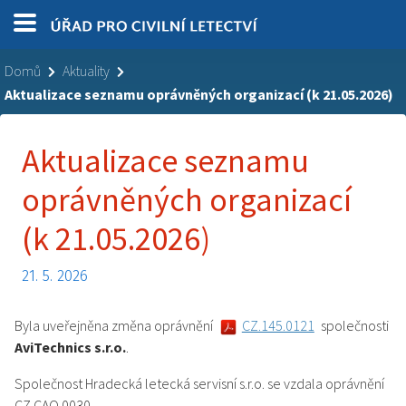
Domů
Aktuality
Aktualizace seznamu oprávněných organizací (k 21.05.2026)
Aktualizace seznamu
oprávněných organizací
(k 21.05.2026)
21. 5. 2026
Byla uveřejněna změna oprávnění
CZ.145.0121
společnosti
AviTechnics s.r.o.
.
Společnost Hradecká letecká servisní s.r.o. se vzdala oprávnění
CZ.CAO.0030.