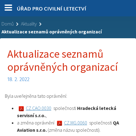
Domů
Aktuality
Aktualizace seznamů oprávněných organizací
Aktualizace seznamů
oprávněných organizací
18. 2. 2022
Byla uveřejněna tato oprávnění:
CZ.CAO.0030
společnosti
Hradecká letecká
servisní s.r.o.
,
a změna oprávnění
CZ.MG.0060
společnosti
QA
Aviation s.r.o.
(změna názvu společnosti).