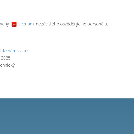
ovaný
seznam
nezávislého osvědčujícího personálu.
hte nám vzkaz
. 2025
echnický