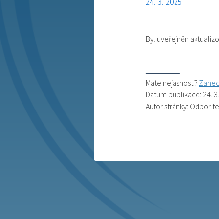
24. 3. 2025
Byl uveřejněn aktualiz
Máte nejasnosti?
Zanec
Datum publikace: 24. 3
Autor stránky: Odbor t