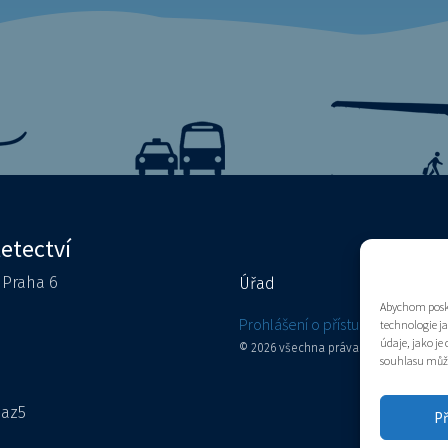
letectví
0 Praha 6
Úřad
Kontakty
Abychom posky
e
Prohlášení o přístupnosti
technologie j
údaje, jako j
© 2026 všechna práva vyhrazena
souhlasu může 
aaz5
Př