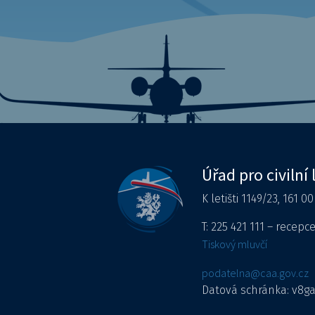
Úřad pro civilní 
K letišti 1149/23, 161 0
T: 225 421 111 – recepc
Tiskový mluvčí
podatelna@caa.gov.cz
Datová schránka: v8g