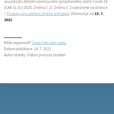
souvislosti s šířením onemocnění způsobeného virem Covid-19
(CAA-SL-01/2020, Změna č. 2). Změnu č. 2 naleznete na stránce
–
Postupy pro udělení/změnu schválení
. Účinnost je od
15. 7.
2021
.
Máte nejasnosti?
Zanechte nám vzkaz
Datum publikace: 14. 7. 2021
Autor stránky: Odbor provozu letadel