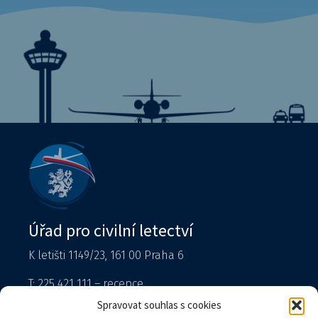
Úřad pro civilní letectví
K letišti 1149/23, 161 00 Praha 6
T: 225 421 111 – recepce
Tiskový mluvčí
Spravovat souhlas s cookies