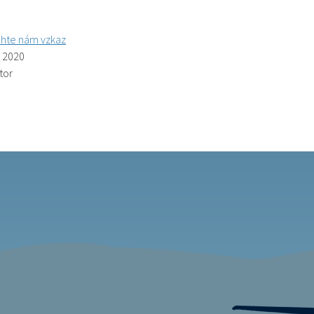
hte nám vzkaz
. 2020
tor