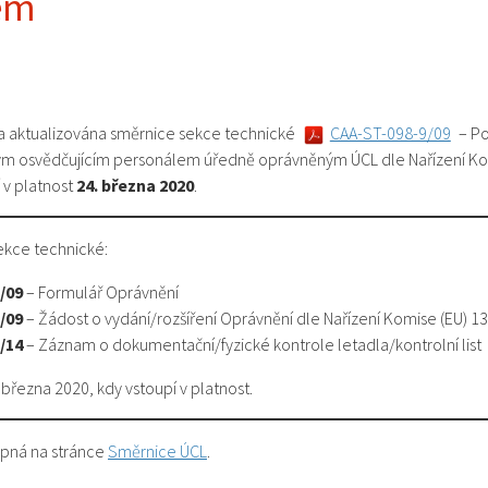
em
la aktualizována směrnice sekce technické
CAA-ST-098-9/09
– Po
ým osvědčujícím personálem úředně oprávněným ÚCL dle Nařízení Ko
 v platnost
24. března 2020
.
sekce technické:
/09
– Formulář Oprávnění
/09
– Žádost o vydání/rozšíření Oprávnění dle Nařízení Komise (EU) 1
/14
– Záznam o dokumentační/fyzické kontrole letadla/kontrolní list
března 2020, kdy vstoupí v platnost.
upná na stránce
Směrnice ÚCL
.