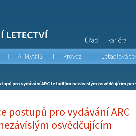
Úřad
Kariéra
ATM/ANS
Provoz
Letadlová te
stupů pro vydávání ARC letadlům nezávislým osvědčujícím pe
ce postupů pro vydávání ARC
nezávislým osvědčujícím