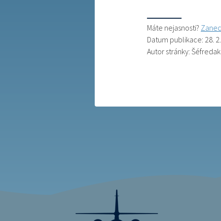
Máte nejasnosti?
Zanec
Datum publikace: 28. 2
Autor stránky: Šéfredak