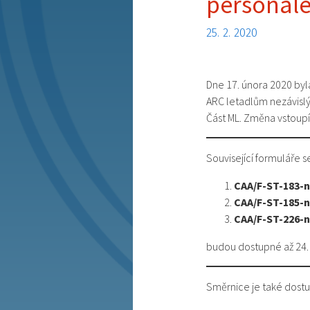
personál
25. 2. 2020
Dne 17. února 2020 by
ARC letadlům nezávisl
Část ML. Změna vstoupí
Související formuláře 
CAA/F-ST-183-n
CAA/F-ST-185-n
CAA/F-ST-226-n
budou dostupné až 24. 
Směrnice je také dost