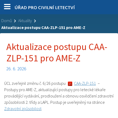
Domů
Aktuality
Aktualizace postupu CAA-ZLP-151 pro AME-Z
Aktualizace postupu CAA-
ZLP-151 pro AME-Z
26. 6. 2026
ÚCL zveřejnil změnu č. 6/26 postupu
CAA-ZLP-151
–
Postupy pro AME-Z, aktualizující postupy pro letecké lékaře
provádějící vydávání, prodloužení a obnovu osvědčení zdravotní
způsobilosti 2. třídy a LAPL. Postup je uveřejněný na stránce
Zdravotní způsobilost
.