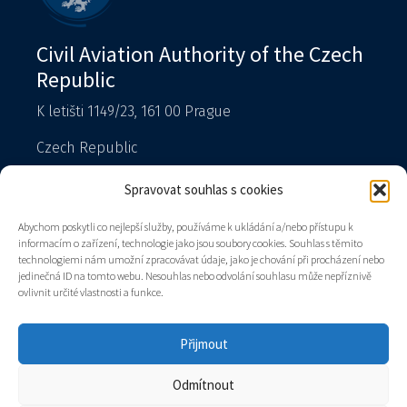
Civil Aviation Authority of the Czech
Republic
K letišti 1149/23, 161 00 Prague
Czech Republic
T: 225 421 111 – reception
Spravovat souhlas s cookies
Spokesperson
Abychom poskytli co nejlepší služby, používáme k ukládání a/nebo přístupu k
podatelna@caa.gov.cz
informacím o zařízení, technologie jako jsou soubory cookies. Souhlas s těmito
technologiemi nám umožní zpracovávat údaje, jako je chování při procházení nebo
Data box: v8gaaz5
jedinečná ID na tomto webu. Nesouhlas nebo odvolání souhlasu může nepříznivě
ovlivnit určité vlastnosti a funkce.
Authority
Contacts
Přijmout
Sitemap
Odmítnout
© 2026 all rights reserved