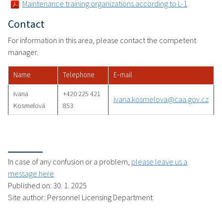
Maintenance training organizations according to L-1
Contact
For information in this area, please contact the competent
manager.
Name
Telephone
E-mail
Ivana
+420 225 421
ivana.kosmelova@caa.gov.cz
Kosmelová
853
In case of any confusion or a problem,
please leave us a
message here
Published on: 30. 1. 2025
Site author: Personnel Licensing Department