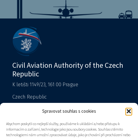
Civil Aviation Authority of the Czech
Republic
K letišti 1149/23, 161 00 Prague
Czech Republic
T: 225 421 111 – reception
Spravovat souhlas s cookies
Spokesperson
Abychom poskytli co nejlepší služby, používáme k ukládání a/nebo přístupu k
podatelna@caa.gov.cz
informacím o zařízení, technologie jako jsou soubory cookies. Souhlas s těmito
technologiemi nám umožní zpracovávat údaje, jako je chování při procházení nebo
Data box: v8gaaz5