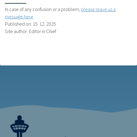
In case of any confusion or a problem,
please leave us a
message here
Published on: 15. 12. 2025
Site author: Editor in Chief