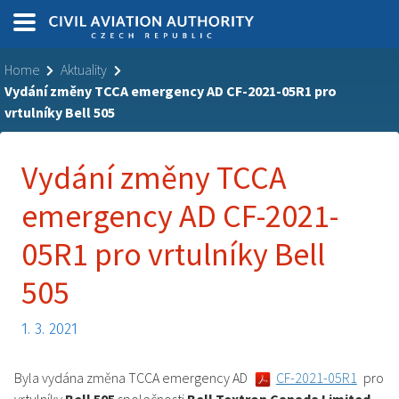
Home
Aktuality
Vydání změny TCCA emergency AD CF-2021-05R1 pro
vrtulníky Bell 505
Vydání změny TCCA
emergency AD CF-2021-
05R1 pro vrtulníky Bell
505
1. 3. 2021
Byla vydána změna TCCA emergency AD
CF-2021-05R1
pro