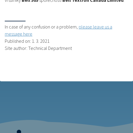
vrtulníky
Bell 505
společnosti
Bell Textron Canada Limited
.
In case of any confusion or a problem,
please leave us a
message here
Published on: 1. 3. 2021
Site author: Technical Department