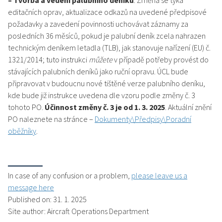
– Tvorba a vedení palubního deníku
. Změna se týká
editačních oprav, aktualizace odkazů na uvedené předpisové
požadavky a zavedení povinnosti uchovávat záznamy za
posledních 36 měsíců, pokud je palubní deník zcela nahrazen
technickým deníkem letadla (TLB), jak stanovuje nařízení (EU) č.
1321/2014; tuto instrukci
můžete
v případě potřeby provést do
stávajících palubních deníků jako ruční opravu. ÚCL bude
připravovat v budoucnu nové tištěné verze palubního deníku,
kde bude již instrukce uvedena dle vzoru podle změny č. 3
tohoto PO.
Účinnost změny č. 3 je od 1. 3. 2025
. Aktuální znění
PO naleznete na stránce –
Dokumenty\Předpisy\Poradní
oběžníky
.
In case of any confusion or a problem,
please leave us a
message here
Published on: 31. 1. 2025
Site author: Aircraft Operations Department