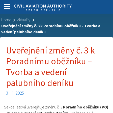
Home
Aktuality
Uveřejnění změny č. 3 k Poradnímu oběžníku – Tvorba a
vedení palubního deníku
Uveřejnění změny č. 3 k
Poradnímu oběžníku –
Tvorba a vedení
palubního deníku
31. 1. 2025
Sekce letová uveřejňuje změnu č. 3
Poradního oběžníku (PO)