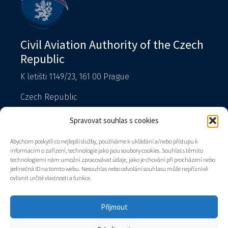
Civil Aviation Authority of the Czech
Republic
K letišti 1149/23, 161 00 Prague
Czech Republic
T: 225 421 111 – reception
Spravovat souhlas s cookies
Spokesperson
Abychom poskytli co nejlepší služby, používáme k ukládání a/nebo přístupu k
podatelna@caa.gov.cz
informacím o zařízení, technologie jako jsou soubory cookies. Souhlas s těmito
technologiemi nám umožní zpracovávat údaje, jako je chování při procházení nebo
Data box: v8gaaz5
jedinečná ID na tomto webu. Nesouhlas nebo odvolání souhlasu může nepříznivě
ovlivnit určité vlastnosti a funkce.
Authority
Contacts
Přijmout
Sitemap