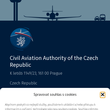
Civil Aviation Authority of the Czech
Republic
K letišti 1149/23, 161 00 Prague
Czech Republic
T: 225 421 111 – reception
Spravovat souhlas s cookies
Spokesperson
Abychom poskytli co nejlepší služby, používáme k ukládání a/nebo přístupu k
podatelna@caa.gov.cz
informacím o zařízení, technologie jako jsou soubory cookies. Souhlas s těmito